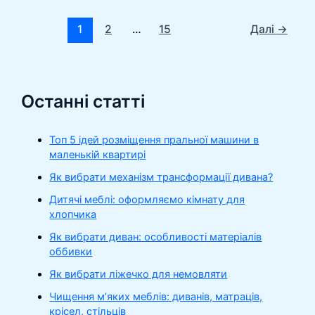
1
2
…
15
Далі
→
Останні статті
Топ 5 ідей розміщення пральної машини в
маленькій квартирі
Як вибрати механізм трансформації дивана?
Дитячі меблі: оформляємо кімнату для
хлопчика
Як вибрати диван: особливості матеріалів
оббивки
Як вибрати ліжечко для немовляти
Чищення м’яких меблів: диванів, матраців,
крісел, стільців