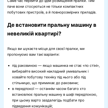
Саме час перейти до ідей розміщення пралки. Тим
паче вони стосуються не тільки компактних
побутових пристроїв, а й повнорозмірних приладів.
Де встановити пральну машину в
невеликій квартирі?
Якщо ви шукаєте місце для своєї пралки, ми
пропонуємо вам такі варіанти:
під раковиною — якщо машинка не стає «по стіні»,
вибирайте високий накладний умивальник і
ховайте побутову техніку під нього або під
стільницю, що примикає до раковини;
в передпокої — останнім часом багато хто
встановлює пральну машину в шафі передпокою,
при цьому варто заздалегідь подбати про
підведення комунікацій;