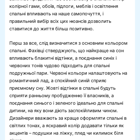
колірної гами, обоїв, підлоги, меблів і освітлення
спальні впливають на наше самопочуття, і
правильний вибір всіх цих нюансів дозволить
ставитися до життя більш позитивно.
Перш за все, слід визначитися з основним кольором
спальні. Фахівці стверджують, що найкраще на сон
впливають блакитні відтінки, а поєднання синіх і
червоних тонів чудово підходить для спальні
подружньої пари. Червоні кольори налаштовують на
романтичний лад, а спокійний синій сприяє
приємному сну. Жовті відтінки в спальні будуть
сприяти ранньому пробудженню її власників, а
поєднання синього і зеленого ідеально для спальні
дитини, на яку вони діють заспокійливим чином.
Дизайнери вважають за краще оформляти спальні в
світлих тонах, а яскравий колір додавати тільки як
акцентів – подушки на ліжку, плед чи килимок біля