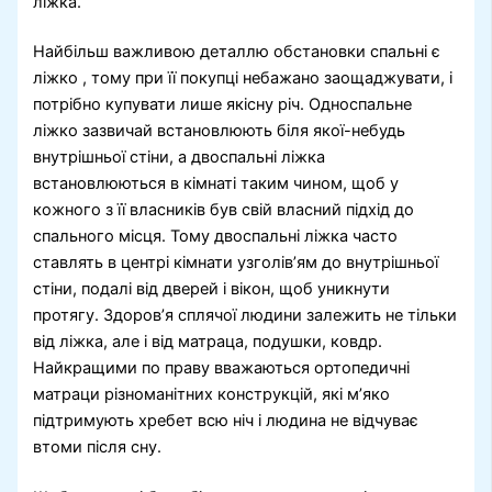
ліжка.
Найбільш важливою деталлю обстановки спальні є
ліжко , тому при її покупці небажано заощаджувати, і
потрібно купувати лише якісну річ. Односпальне
ліжко зазвичай встановлюють біля якої-небудь
внутрішньої стіни, а двоспальні ліжка
встановлюються в кімнаті таким чином, щоб у
кожного з її власників був свій власний підхід до
спального місця. Тому двоспальні ліжка часто
ставлять в центрі кімнати узголів’ям до внутрішньої
стіни, подалі від дверей і вікон, щоб уникнути
протягу. Здоров’я сплячої людини залежить не тільки
від ліжка, але і від матраца, подушки, ковдр.
Найкращими по праву вважаються ортопедичні
матраци різноманітних конструкцій, які м’яко
підтримують хребет всю ніч і людина не відчуває
втоми після сну.