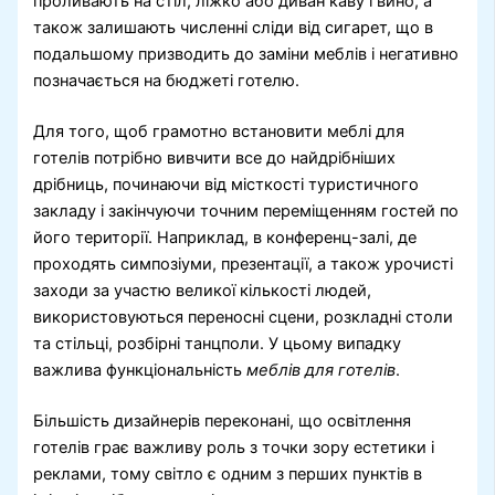
проливають на стіл, ліжко або диван каву і вино, а
також залишають численні сліди від сигарет, що в
подальшому призводить до заміни меблів і негативно
позначається на бюджеті готелю.
Для того, щоб грамотно встановити меблі для
готелів потрібно вивчити все до найдрібніших
дрібниць, починаючи від місткості туристичного
закладу і закінчуючи точним переміщенням гостей по
його території. Наприклад, в конференц-залі, де
проходять симпозіуми, презентації, а також урочисті
заходи за участю великої кількості людей,
використовуються переносні сцени, розкладні столи
та стільці, розбірні танцполи. У цьому випадку
важлива функціональність
меблів для готелів
.
Більшість дизайнерів переконані, що освітлення
готелів грає важливу роль з точки зору естетики і
реклами, тому світло є одним з перших пунктів в