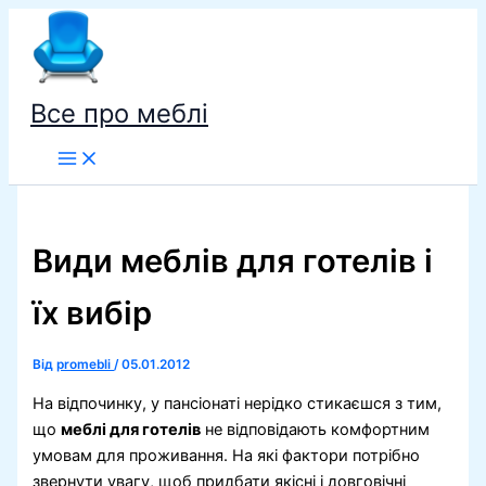
Перейти
до
вмісту
Все про меблі
Види меблів для готелів і
їх вибір
Від
promebli
/
05.01.2012
На відпочинку, у пансіонаті нерідко стикаєшся з тим,
що
меблі для готелів
не відповідають комфортним
умовам для проживання. На які фактори потрібно
звернути увагу, щоб придбати якісні і довговічні