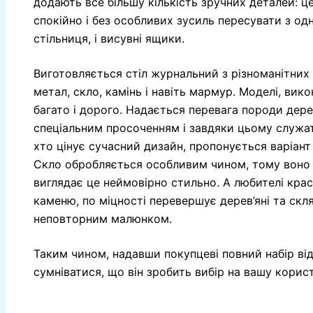
додають все більшу кількість зручних деталей: ц
спокійно і без особливих зусиль пересувати з одн
стільниця, і висувні ящики.
Виготовляється стіл журнальний з різноманітних м
метал, скло, камінь і навіть мармур. Моделі, вико
багато і дорого. Надається перевага породи дере
спеціальним просоченням і завдяки цьому служать
хто цінує сучасний дизайн, пропонується варіан
Скло обробляється особливим чином, тому воно з
виглядає це неймовірно стильно. А любителі кра
каменю, по міцності перевершує дерев’яні та скля
неповторним малюнком.
Таким чином, надавши покупцеві повний набір ві
сумніватися, що він зробить вибір на вашу корист