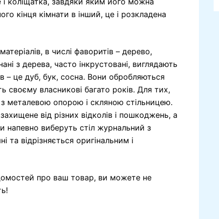
е і коліщатка, завдяки яким його можна
ого кінця кімнати в інший, це і розкладена
атеріалів, в числі фаворитів – дерево,
нані з дерева, часто інкрустовані, виглядають
в – це дуб, бук, сосна. Вони обробляються
 своєму власникові багато років. Для тих,
т з металевою опорою і скляною стільницею.
ахищене від різних відколів і пошкоджень, а
си напевно виберуть стіл журнальний з
ні та відрізняється оригінальним і
домостей про ваш товар, ви можете не
ь!