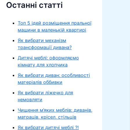
Останні статті
Топ 5 ідей розміщення пральної
машини в маленькій квартирі
Як вибрати механізм
трансформації дивана?
Дитячі меблі: оформляємо
кімнату для хлопчика
Як вибрати диван: особливості
матеріалів оббивки
Як вибрати ліжечко для
немовляти
Чищення м’яких меблів: диванів,
матраців, крісел, стільців
Як вибрати дитячі меблі ?!