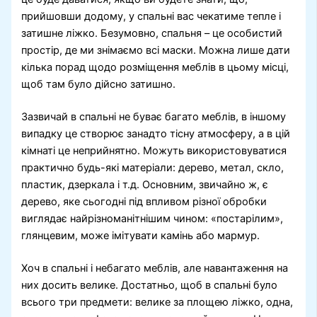
прийшовши додому, у спальні вас чекатиме тепле і
затишне ліжко. Безумовно, спальня – це особистий
простір, де ми знімаємо всі маски. Можна лише дати
кілька порад щодо розміщення меблів в цьому місці,
щоб там було дійсно затишно.
Зазвичай в спальні не буває багато меблів, в іншому
випадку це створює занадто тісну атмосферу, а в цій
кімнаті це неприйнятно. Можуть використовуватися
практично будь-які матеріали: дерево, метал, скло,
пластик, дзеркала і т.д. Основним, звичайно ж, є
дерево, яке сьогодні під впливом різної обробки
виглядає найрізноманітнішим чином: «постарілим»,
глянцевим, може імітувати камінь або мармур.
Хоч в спальні і небагато меблів, але навантаження на
них досить велике. Достатньо, щоб в спальні було
всього три предмети: велике за площею ліжко, одна,