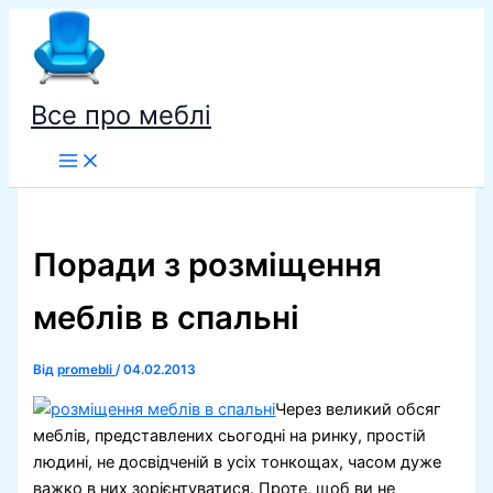
Перейти
до
вмісту
Все про меблі
Поради з розміщення
меблів в спальні
Від
promebli
/
04.02.2013
Через великий обсяг
меблів, представлених сьогодні на ринку, простій
людині, не досвідченій в усіх тонкощах, часом дуже
важко в них зорієнтуватися. Проте, щоб ви не