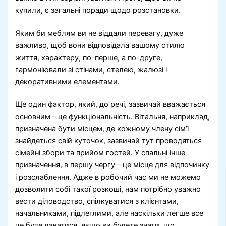
купили, є загальні поради щодо розстановки.
Яким би меблям ви не віддали перевагу, дуже
важливо, щоб вони відповідала вашому стилю
життя, характеру, по-перше, а по-друге,
гармоніювали зі стінами, стелею, жалюзі і
декоративними елементами.
Ще один фактор, який, до речі, зазвичай вважається
основним – це функціональність. Вітальня, наприклад,
призначена бути місцем, де кожному члену сім’ї
знайдеться свій куточок, зазвичай тут проводяться
сімейні збори та прийом гостей. У спальні інше
призначення, в першу чергу – це місце для відпочинку
і розслаблення. Адже в робочий час ми не можемо
дозволити собі такої розкоші, нам потрібно уважно
вести діловодство, спілкуватися з клієнтами,
начальниками, підлеглими, але наскільки легше все
це буде даватися, якщо ви будете знати, що,