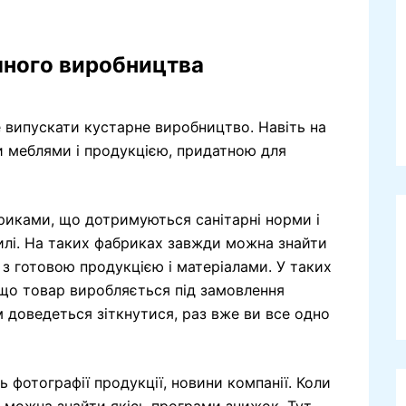
яного виробництва
 випускати кустарне виробництво. Навіть на
и меблями і продукцією, придатною для
риками, що дотримуються санітарні норми і
илі. На таких фабриках завжди можна знайти
 з готовою продукцією і матеріалами. У таких
кщо товар виробляється під замовлення
 доведеться зіткнутися, раз вже ви все одно
фотографії продукції, новини компанії. Коли
 можна знайти якісь програми знижок. Тут