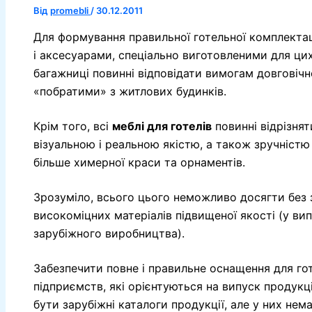
Від
promebli
/
30.12.2011
Для формування правильної готельної комплекта
і аксесуарами, спеціально виготовленими для цих ц
багажниці повинні відповідати вимогам довговічнос
«побратими» з житлових будинків.
Крім того, всі
меблі для готелів
повинні відрізня
візуальною і реальною якістю, а також зручністю
більше химерної краси та орнаментів.
Зрозуміло, всього цього неможливо досягти без 
високоміцних матеріалів підвищеної якості (у ви
зарубіжного виробництва).
Забезпечити повне і правильне оснащення для г
підприємств, які орієнтуються на випуск продукц
бути зарубіжні каталоги продукції, але у них немає