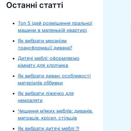
Останні статті
Топ 5 ідей розміщення пральної
машини в маленькій квартирі
Як вибрати механізм
трансформації дивана?
Дитячі меблі: оформляємо
кімнату для хлопчика
Як вибрати диван: особливості
матеріалів оббивки
Як вибрати ліжечко для
немовляти
Чищення м’яких меблів: диванів,
матраців, крісел, стільців
Як вибрати дитячі меблі ?!