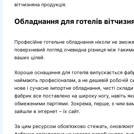
вітчизняна продукція.
Обладнання для готелів вітчизн
Професійне готельне обладнання ніколи не зможе
поверхневий погляд очевидна різниця між таким
ваших цілей.
Хороше оснащення для готелів випускається фаб
наймають професіоналам, а не дешевій робочій с
нове і сучасне імпортне обладнання, чисті склади
фабрик все поставлено на широку ногу, навіть я
обмеженими партіями. Зокрема, перше, з чим вам
зайшли в інтернет – їх сайт.
За цим ресурсом обов’язково стежать, оновлюють 
фабрика орієнтована на масове виробництво, тут