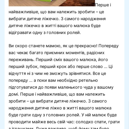
Перше і
найважливіше, що вам належить зробити – це
вибрати дитяче ліжечко. З самого народження
дитяче ліжечко в житті вашого малюка буде
відігравати одну з головних ролей.
Ви скоро станете мамою, як це прекрасно! Попереду
вас чекає багато приємних моментів, радісних
переживань. Перший сміх вашого малюка, його
перший зубок, перший крок або перше слово … Ці
відчуття ні з чим не зможуть зрівнятися. Все це
попереду … а поки вам необхідно ретельно
підготуватися до появи маленького чуда у вашому
домі. Перше і найважливіше, що вам належить
зробити – це вибрати дитяче ліжечко. З самого
народження дитяче ліжко в житті вашого малюка
буде грати одну з головних ролей. У ній малюк буде
проводити майже весь свій час: солодко спати, грати
з іграшками. Дуже важливо, щоб йому там було