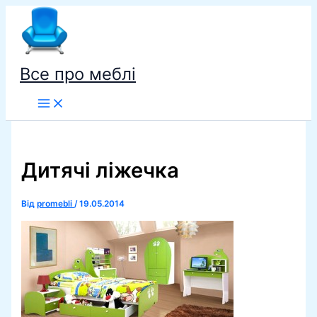
Перейти
до
вмісту
Все про меблі
Дитячі ліжечка
Від
promebli
/
19.05.2014